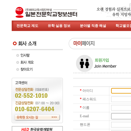
전문학교 제도
유학 실용 정보
분야별 직종 해설
학교별모
*
아이디
*
패스워드
*
이름
E-mail
핸드폰