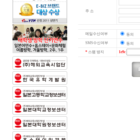
주 소
메일수신여부
동
SMS수신여부
동
*
스팸 방지
1e9c